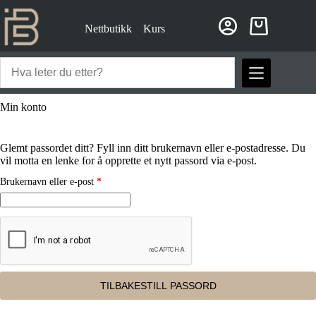
Hopp
til
Nettbutikk
Kurs
innholdet
Handlekurv
Min konto
Glemt passordet ditt? Fyll inn ditt brukernavn eller e-postadresse. Du
vil motta en lenke for å opprette et nytt passord via e-post.
Påkrevd
Brukernavn eller e-post
*
TILBAKESTILL PASSORD