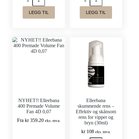
L
Foam
Foot
Patches
Tweezer
(10
LEGG TIL
LEGG TIL
antall
pac)
antall
NYHET!! Elleebana
Elleebana
400 Premade Volume
skummende rens –
Fan 4D 0,07
Effektiv og skånsom
rens for vipper og
Fra
kr
359.20
eks. mva.
bryn (30ml)
kr
108
eks. mva.