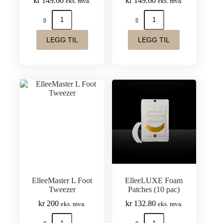
kr
149.60
kr
149.60
eks. mva.
eks. mva.
ElleeFlow
ElleeIsolate
Pro
Pro
Curved
Straight
Tweezer
Tweezer
LEGG TIL
LEGG TIL
antall
antall
ElleeMaster L Foot
ElleeLUXE Foam
Tweezer
Patches (10 pac)
kr
200
kr
132.80
eks. mva.
eks. mva.
ElleeMaster
ElleeLUXE