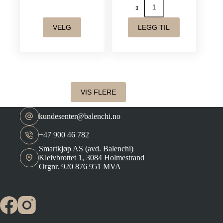
Elleebana
skummende
rens
Dette
–
VELG
LEGG TIL
produktet
Effektiv
har
og
flere
skånsom
varianter.
rens
Alternativene
for
kan
vipper
velges
og
VIS FLERE
på
bryn
produktsiden
(30ml)
antall
kundesenter@balenchi.no
+47 900 46 782
Smartkjøp AS (avd. Balenchi)
Kleivbrottet 1, 3084 Holmestrand
Orgnr. 920 876 951 MVA