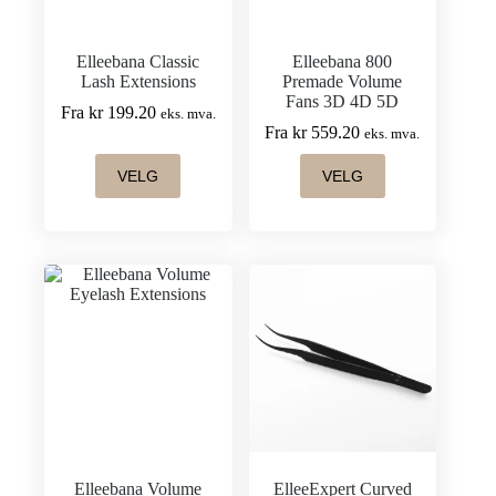
Elleebana Classic
Elleebana 800
Lash Extensions
Premade Volume
Fans 3D 4D 5D
Fra
kr
199.20
eks. mva.
Fra
kr
559.20
eks. mva.
Dette
Dette
VELG
VELG
produktet
produktet
har
har
flere
flere
varianter.
varianter.
Alternativene
Alternativene
kan
kan
velges
velges
på
på
produktsiden
produktsiden
Elleebana Volume
ElleeExpert Curved