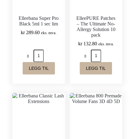
Stort utvalg av tykkelser, lengder 
Hypoallergene lim med presis tørke
Elleebana Super Pro
ElleePURE Patches
Black 5ml 1 sec lim
– The Ultimate No-
Skånsom primer og limfjerner for
Allergy Solution 10
kr
289.60
eks. mva.
Profesjonell standard – utviklet a
pack
Med Elleebana Lash Extensions får du alt
kr
132.80
eks. mva.
Elleebana
ElleePURE
Super
Patches
Pro
–
Black
The
LEGG TIL
LEGG TIL
5ml
Ultimate
1
No-
sec
Allergy
lim
Solution
antall
10
pack
antall