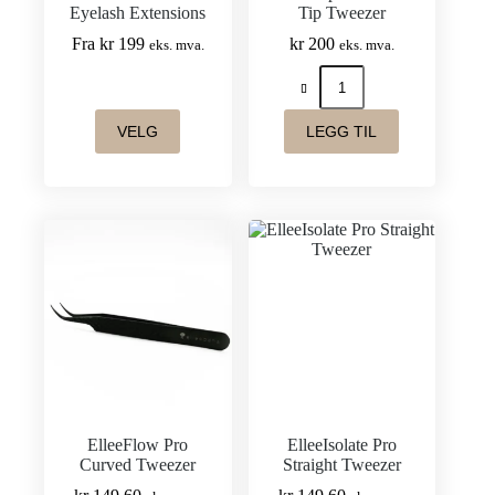
Eyelash Extensions
Tip Tweezer
Fra
kr
199
kr
200
eks. mva.
eks. mva.
ElleeExpert
Curved
Tip
Dette
Tweezer
VELG
LEGG TIL
produktet
antall
har
flere
varianter.
Alternativene
kan
velges
på
produktsiden
ElleeFlow Pro
ElleeIsolate Pro
Curved Tweezer
Straight Tweezer