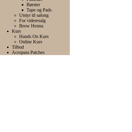
Børster
Tape og Pads
Utstyr til salong
For videresalg
Brow Henna
Kurs
Hands On Kurs
Online Kurs
Tilbud
Acropass Patches