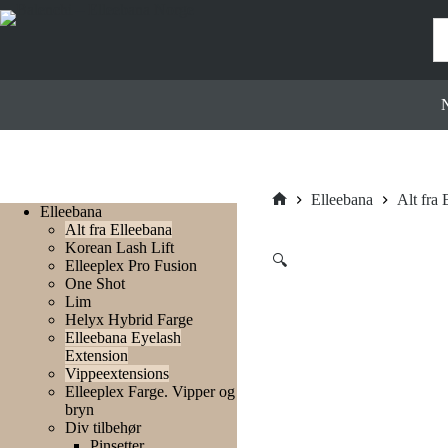
Hopp
til
innholdet
N
Elleebana
Alt fra 
Elleebana
Hjem
Alt fra Elleebana
Korean Lash Lift
🔍
Elleeplex Pro Fusion
One Shot
Lim
Helyx Hybrid Farge
Elleebana Eyelash
Extension
Vippeextensions
Elleeplex Farge. Vipper og
bryn
Div tilbehør
Pinsetter