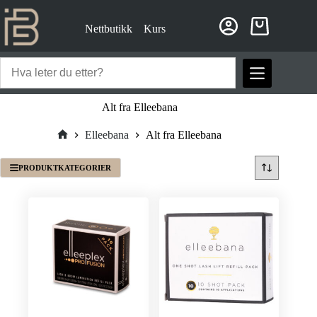
Hopp
til
Nettbutikk
Kurs
innholdet
Handlekurv
Alt fra Elleebana
Elleebana
Alt fra Elleebana
Hjem
PRODUKTKATEGORIER