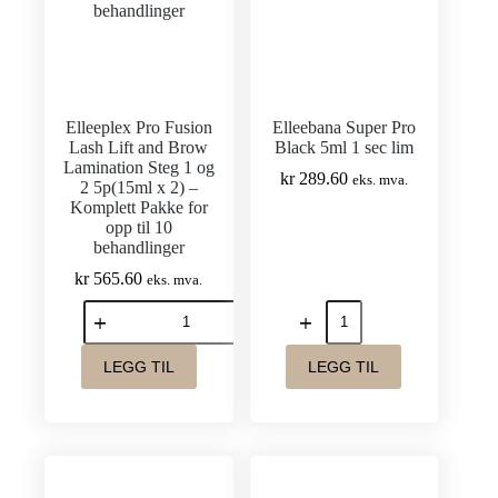
Komplett
Pakke
for
opp
til
10
Elleeplex Pro Fusion
Elleebana Super Pro
behandlinger
Lash Lift and Brow
Black 5ml 1 sec lim
antall
Lamination Steg 1 og
kr
289.60
eks. mva.
2 5p(15ml x 2) –
Komplett Pakke for
opp til 10
behandlinger
kr
565.60
eks. mva.
Elleeplex
Elleebana
Pro
Super
Fusion
Pro
Lash
Black
LEGG TIL
LEGG TIL
Lift
5ml
and
1
Brow
sec
Lamination
lim
Steg
antall
1
og