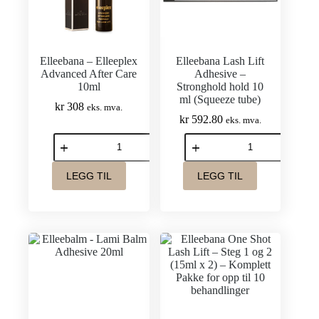
–
Pakke
Komplett
for
Pakke
opp
for
til
opp
20
Elleebana – Elleeplex
Elleebana Lash Lift
til
behandlinger
Advanced After Care
Adhesive –
20
antall
10ml
Stronghold hold 10
behandlinger
ml (Squeeze tube)
antall
kr
308
eks. mva.
kr
592.80
eks. mva.
Elleebana
Elleebana
–
Lash
Elleeplex
Lift
Advanced
Adhesive
LEGG TIL
LEGG TIL
After
-
Care
Stronghold
10ml
hold
antall
10
ml
(Squeeze
tube)
antall