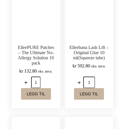
2
5p(15ml
x
2)
–
Komplett
Pakke
for
opp
ElleePURE Patches
Elleebana Lash Lift –
til
– The Ultimate No-
Original Glue 10
10
Allergy Solution 10
ml(Squeeze tube)
behandlinger
pack
antall
kr
592.80
eks. mva.
kr
132.80
eks. mva.
ElleePURE
Elleebana
Patches
Lash
–
Lift
The
-
LEGG TIL
LEGG TIL
Ultimate
Original
No-
Glue
Allergy
10
Solution
ml(Squeeze
10
tube)
pack
antall
antall