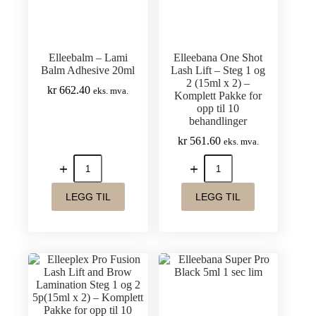
Elleebalm – Lami
Elleebana One Shot
Balm Adhesive 20ml
Lash Lift – Steg 1 og
2 (15ml x 2) –
kr
662.40
eks. mva.
Komplett Pakke for
opp til 10
behandlinger
kr
561.60
eks. mva.
Elleebalm
Elleebana
-
One
Lami
Shot
Balm
Lash
LEGG TIL
LEGG TIL
Adhesive
Lift
20ml
–
antall
Steg
1
og
2
(15ml
x
2)
–