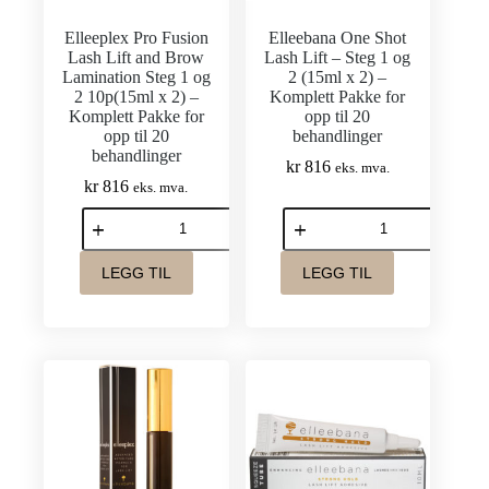
Elleeplex Pro Fusion
Elleebana One Shot
Lash Lift and Brow
Lash Lift – Steg 1 og
Lamination Steg 1 og
2 (15ml x 2) –
2 10p(15ml x 2) –
Komplett Pakke for
Komplett Pakke for
opp til 20
opp til 20
behandlinger
behandlinger
kr
816
eks. mva.
kr
816
eks. mva.
Elleeplex
Elleebana
Pro
One
Fusion
Shot
Lash
Lash
LEGG TIL
LEGG TIL
Lift
Lift
and
–
Brow
Steg
Lamination
1
Steg
og
1
2
og
(15ml
2
x
10p(15ml
2)
x
–
2)
Komplett