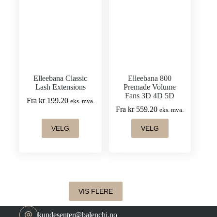
Elleebana Classic
Elleebana 800
Lash Extensions
Premade Volume
Fans 3D 4D 5D
Fra
kr
199.20
eks. mva.
Fra
kr
559.20
eks. mva.
Dette
Dette
VELG
VELG
produktet
produktet
har
har
flere
flere
varianter.
varianter.
Alternativene
Alternativene
kan
kan
velges
velges
VIS FLERE
på
på
produktsiden
produktsiden
kundesenter@balenchi.no