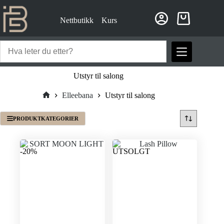
Hopp
til
Nettbutikk
Kurs
innholdet
Handlekurv
Utstyr til salong
Elleebana
Utstyr til salong
Hjem
PRODUKTKATEGORIER
-20%
UTSOLGT