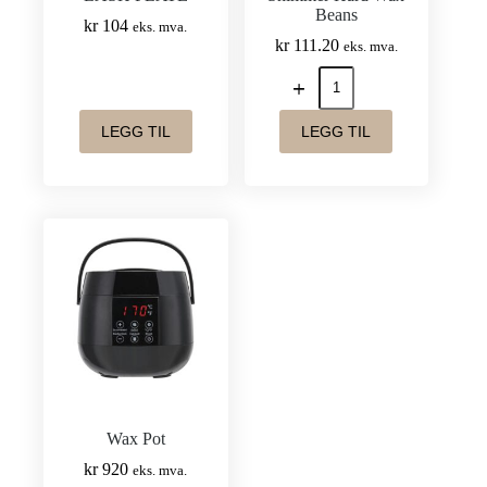
Beans
kr
104
eks. mva.
kr
111.20
eks. mva.
Shimmer
Hard
Wax
Beans
LEGG TIL
LEGG TIL
antall
Wax Pot
kr
920
eks. mva.