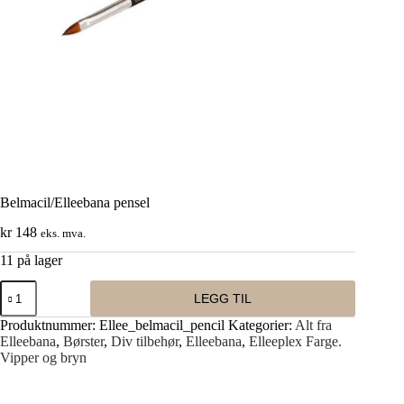
Belmacil/Elleebana pensel
kr
148
eks. mva.
11 på lager
Belmacil/Elleebana
LEGG TIL
pensel
antall
Produktnummer:
Ellee_belmacil_pencil
Kategorier:
Alt fra
Elleebana
,
Børster
,
Div tilbehør
,
Elleebana
,
Elleeplex Farge.
Vipper og bryn