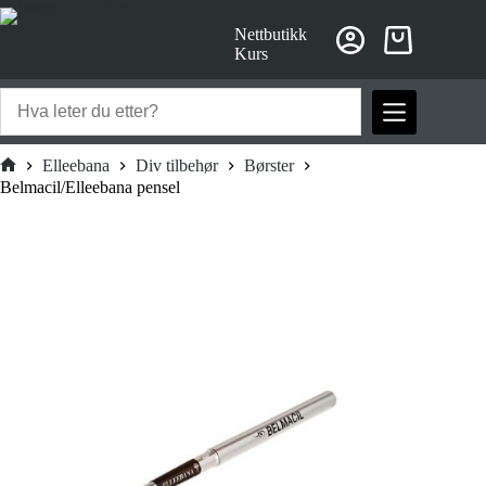
Hopp
til
Nettbutikk
innholdet
Handlekurv
Kurs
Elleebana
Div tilbehør
Børster
Hjem
Belmacil/Elleebana pensel