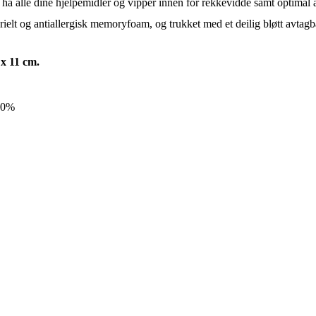
 ha alle dine hjelpemidler og vipper innen for rekkevidde samt optimal a
terielt og antiallergisk memoryfoam, og trukket med et deilig bløtt avtag
 x 11 cm.
20%