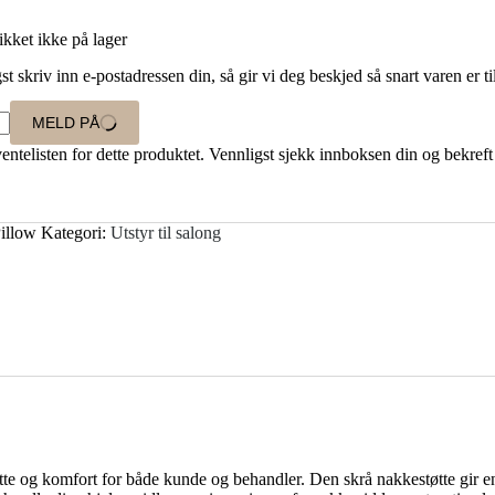
ikket ikke på lager
 skriv inn e-postadressen din, så gir vi deg beskjed så snart varen er ti
MELD PÅ
å ventelisten for dette produktet. Vennligst sjekk innboksen din og bekre
illow
Kategori:
Utstyr til salong
te og komfort for både kunde og behandler. Den skrå nakkestøtte gir en 