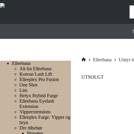
Hopp
til
innholdet
Elleebana
Utstyr t
Elleebana
Hjem
Alt fra Elleebana
Korean Lash Lift
UTSOLGT
Elleeplex Pro Fusion
One Shot
Lim
Helyx Hybrid Farge
Elleebana Eyelash
Extension
Vippeextensions
Elleeplex Farge. Vipper og
bryn
Div tilbehør
Pinsetter