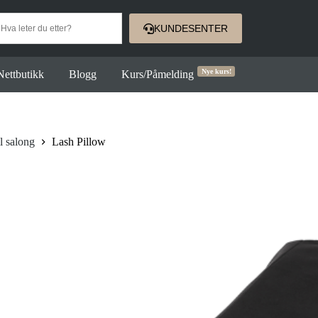
KUNDESENTER
Nye kurs!
Nettbutikk
Blogg
Kurs/Påmelding
il salong
Lash Pillow