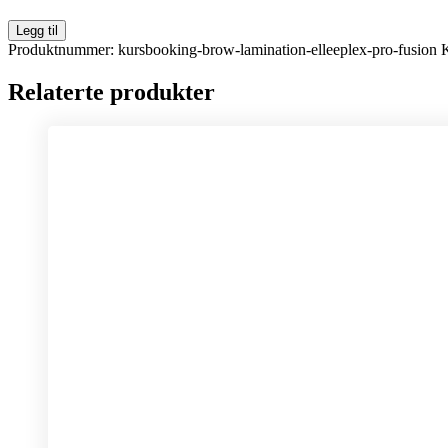
Brow
Legg til
Lamination
Produktnummer:
kursbooking-brow-lamination-elleeplex-pro-fusion
K
-
Elleeplex
Relaterte produkter
PRO
FUSION.
antall