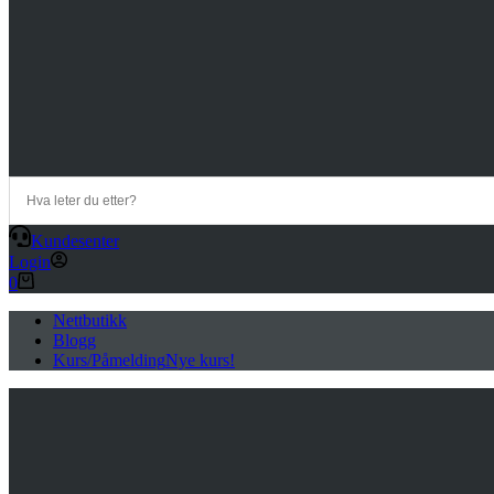
Kundesenter
Login
Handlekurv
0
Nettbutikk
Blogg
Kurs/Påmelding
Nye kurs!