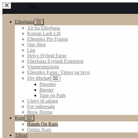
Hopp
-16%
til
innholdet
Elleebana
Alt fra Elleebana
Korean Lash Lift
Elleeplex Pro Fusion
One Shot
Lim
Helyx Hybrid Farge
Elleebana Eyelash Extension
Vippeextensions
Elleeplex Farge. Vipper og bryn
Div tilbehør
Pinsetter
Børster
Tape og Pads
Utstyr til salong
For videresalg
Brow Henna
Kurs
Hands On Kurs
Online Kurs
Tilbud