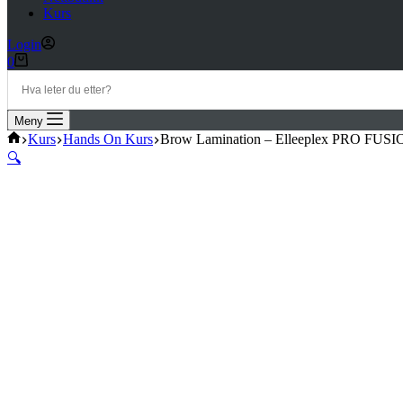
Kurs
Login
Handlekurv
0
Meny
Hjem
Kurs
Hands On Kurs
Brow Lamination – Elleeplex PRO FUSI
🔍