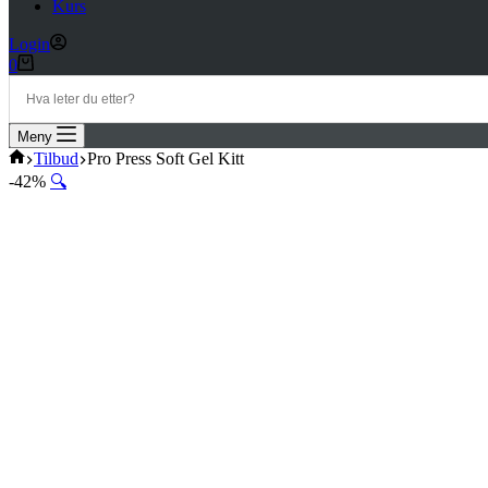
Kurs
Login
Handlekurv
0
Meny
Hjem
Tilbud
Pro Press Soft Gel Kitt
-42%
🔍