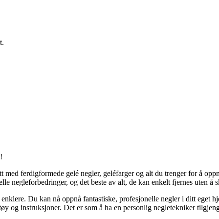
t.
!
 med ferdigformede gelé negler, geléfarger og alt du trenger for å oppnå
onelle negleforbedringer, og det beste av alt, de kan enkelt fjernes uten å 
nklere. Du kan nå oppnå fantastiske, profesjonelle negler i ditt eget hje
ktøy og instruksjoner. Det er som å ha en personlig negletekniker tilgjen