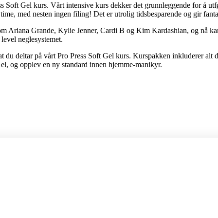
ress Soft Gel kurs. Vårt intensive kurs dekker det grunnleggende for å 
en time, med nesten ingen filing! Det er utrolig tidsbesparende og gir fanta
er som Ariana Grande, Kylie Jenner, Cardi B og Kim Kardashian, og nå ka
 level neglesystemet.
at du deltar på vårt Pro Press Soft Gel kurs. Kurspakken inkluderer alt d
 Gel, og opplev en ny standard innen hjemme-manikyr.