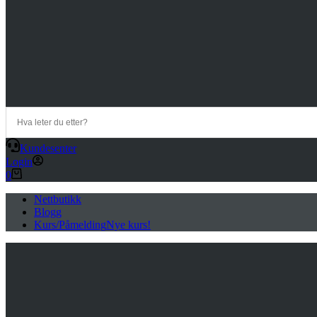
Kundesenter
Login
Handlekurv
0
Nettbutikk
Blogg
Kurs/Påmelding
Nye kurs!