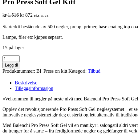
Pro Press Soft Gel Kitt
Opprinnelig
Nåværende
kr
1,516
kr
872
eks. mva.
pris
pris
var:
er:
Starterkit bestående av 500 negler, prepp, primer, base coat og top coa
kr 1,516.
kr 872.
Lampe, filer etc kjøpes separat.
15 på lager
Pro
Press
Legg til
Soft
Produktnummer:
Bl_Press on kitt
Kategori:
Tilbud
Gel
Kitt
Beskrivelse
antall
Tilleggsinformasjon
«Velkommen til negler på neste nivå med Balenchi Pro Press Soft Gel
Opplev det revolusjonerende Pro Press Soft Gel-neglesystemet – et sett
innovative neglesystemet gir deg et sterkt og lett alternativ til tradisj
Med Balenchi Pro Press Soft Gel vil en manikyr i salongstil aldri vært e
du trenger for å starte – fra ferdigformede negler og geléfarger til ver