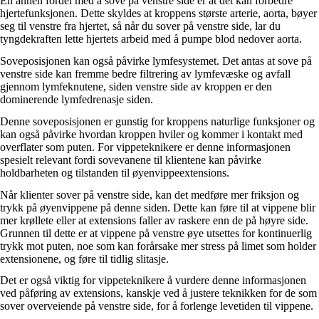
En annen fordel med å sove på venstre side er at det kan forbedre
hjertefunksjonen. Dette skyldes at kroppens største arterie, aorta, bøyer
seg til venstre fra hjertet, så når du sover på venstre side, lar du
tyngdekraften lette hjertets arbeid med å pumpe blod nedover aorta.
Soveposisjonen kan også påvirke lymfesystemet. Det antas at sove på
venstre side kan fremme bedre filtrering av lymfevæske og avfall
gjennom lymfeknutene, siden venstre side av kroppen er den
dominerende lymfedrenasje siden.
Denne soveposisjonen er gunstig for kroppens naturlige funksjoner og
kan også påvirke hvordan kroppen hviler og kommer i kontakt med
overflater som puten. For vippeteknikere er denne informasjonen
spesielt relevant fordi sovevanene til klientene kan påvirke
holdbarheten og tilstanden til øyenvippeextensions.
Når klienter sover på venstre side, kan det medføre mer friksjon og
trykk på øyenvippene på denne siden. Dette kan føre til at vippene blir
mer krøllete eller at extensions faller av raskere enn de på høyre side.
Grunnen til dette er at vippene på venstre øye utsettes for kontinuerlig
trykk mot puten, noe som kan forårsake mer stress på limet som holder
extensionene, og føre til tidlig slitasje.
Det er også viktig for vippeteknikere å vurdere denne informasjonen
ved påføring av extensions, kanskje ved å justere teknikken for de som
sover overveiende på venstre side, for å forlenge levetiden til vippene.