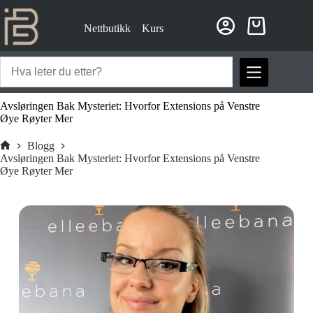
Hopp
til
Nettbutikk
Kurs
innholdet
Handlekurv
Avsløringen Bak Mysteriet: Hvorfor Extensions på Venstre
Øye Røyter Mer
Blogg
Hjem
Avsløringen Bak Mysteriet: Hvorfor Extensions på Venstre
Øye Røyter Mer