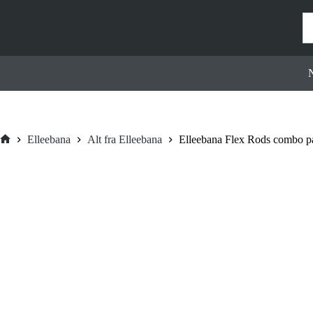
Hopp
til
innholdet
N
Elleebana
Alt fra Elleebana
Elleebana Flex Rods combo p
Hjem