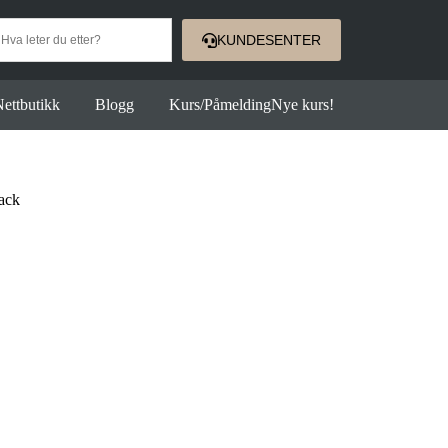
KUNDESENTER
ettbutikk
Blogg
Kurs/Påmelding
Nye kurs!
ack