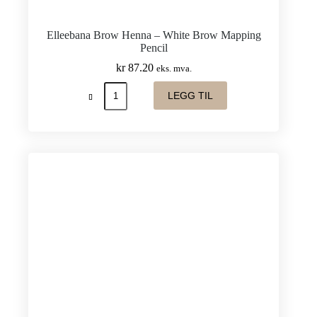
Elleebana Brow Henna – White Brow Mapping
Pencil
kr
87.20
eks. mva.
Elleebana
LEGG TIL
Brow
Henna
-
White
Brow
Mapping
Pencil
antall