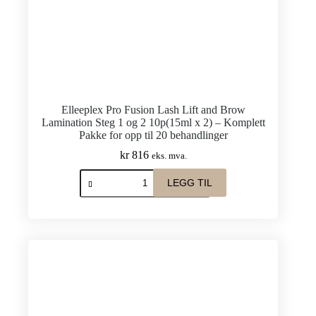
Elleeplex Pro Fusion Lash Lift and Brow
Lamination Steg 1 og 2 10p(15ml x 2) – Komplett
Pakke for opp til 20 behandlinger
kr
816
eks. mva.
Elleeplex
LEGG TIL
Pro
Fusion
Lash
Lift
and
Brow
Lamination
Steg
1
og
2