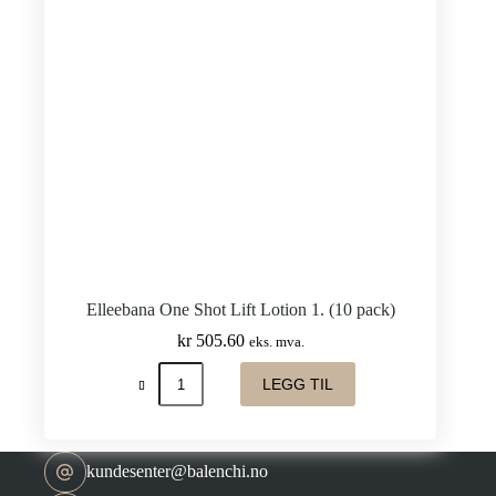
10p(15ml
x
2)
–
Komplett
Pakke
for
opp
til
20
behandlinger
antall
Elleebana One Shot Lift Lotion 1. (10 pack)
kr
505.60
eks. mva.
Elleebana
LEGG TIL
One
Shot
Lift
Lotion
1.
kundesenter@balenchi.no
(10