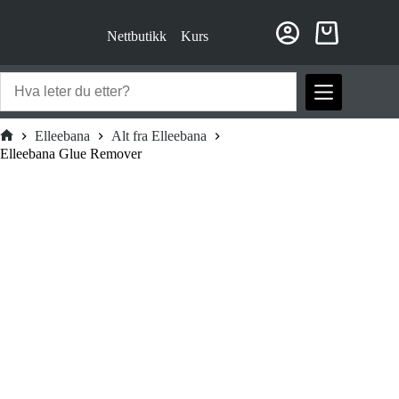
Hopp
til
Nettbutikk
Kurs
innholdet
Handlekurv
Elleebana
Alt fra Elleebana
Hjem
Elleebana Glue Remover