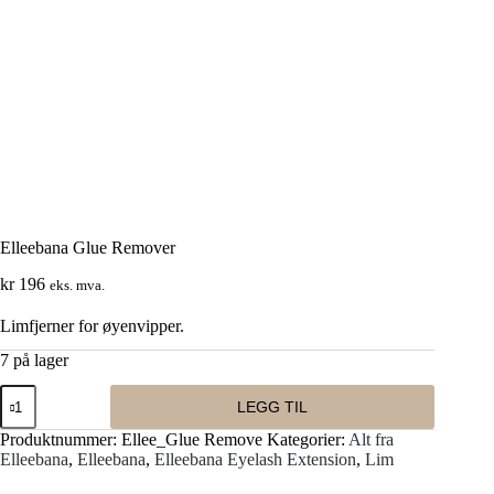
Elleebana Glue Remover
kr
196
eks. mva.
Limfjerner for øyenvipper.
7 på lager
Elleebana
LEGG TIL
Glue
Remover
Produktnummer:
Ellee_Glue Remove
Kategorier:
Alt fra
antall
Elleebana
,
Elleebana
,
Elleebana Eyelash Extension
,
Lim