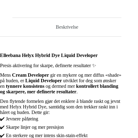
Beskrivelse
Elleebana Helyx Hybrid Dye Liquid Developer
Presis aktivering for skarpe, definerte resultater ✨
Mens
Cream Developer
gir en mykere og mer diffus «shade»
på huden, er
Liquid Developer
utviklet for deg som ønsker
en
tynnere konsistens
og dermed mer
kontrollert blanding
og skarpere, mer definerte resultater
.
Den flytende formelen gjør det enklere å blande raskt og jevnt
med Helyx Hybrid Dye, samtidig som den trekker raskt inn i
håret og huden. Dette gir:
✔️ Jevnere påføring
✔️ Skarpe linjer og mer presisjon
✔️ En sterkere og mer intens skin-stain-effekt