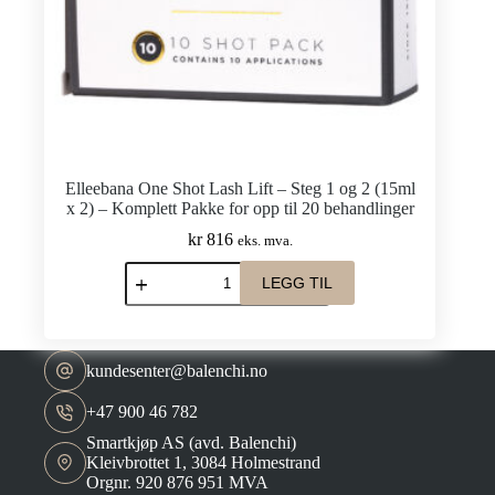
opp
til
20
behandlinger
antall
Elleebana One Shot Lash Lift – Steg 1 og 2 (15ml
x 2) – Komplett Pakke for opp til 20 behandlinger
kr
816
eks. mva.
Elleebana
LEGG TIL
One
Shot
Lash
Lift
–
kundesenter@balenchi.no
Steg
1
+47 900 46 782
og
2
Smartkjøp AS (avd. Balenchi)
(15ml
Kleivbrottet 1, 3084 Holmestrand
x
Orgnr. 920 876 951 MVA
2)