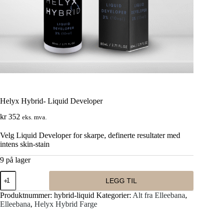
Helyx Hybrid- Liquid Developer
kr
352
eks. mva.
Velg Liquid Developer for skarpe, definerte resultater med
intens skin-stain
9 på lager
Helyx
LEGG TIL
Hybrid-
Liquid
Produktnummer:
hybrid-liquid
Kategorier:
Alt fra Elleebana
,
Developer
Elleebana
,
Helyx Hybrid Farge
antall