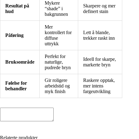
Mykere
Resultat på
Skarpere og mer
“shade” i
hud
definert stain
bakgrunnen
Mer
kontrollert for
Lett å blande,
Påføring
diffuse
trekker raskt inn
uttrykk
Perfekt for
Ideell for skarpe,
Bruksområde
naturlige,
markerte bryn
pudrede bryn
Gir roligere
Raskere opptak,
Følelse for
arbeidstid og
mer intens
behandler
myk finish
fargeutvikling
Relaterte produkter