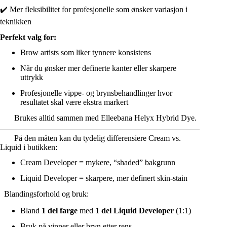
✔️ Mer fleksibilitet for profesjonelle som ønsker variasjon i
teknikken
Perfekt valg for:
Brow artists som liker tynnere konsistens
Når du ønsker mer definerte kanter eller skarpere
uttrykk
Profesjonelle vippe- og brynsbehandlinger hvor
resultatet skal være ekstra markert
Brukes alltid sammen med Elleebana Helyx Hybrid Dye.
På den måten kan du tydelig differensiere Cream vs.
Liquid i butikken:
Cream Developer = mykere, “shaded” bakgrunn
Liquid Developer = skarpere, mer definert skin-stain
Blandingsforhold og bruk:
Bland
1 del farge
med
1 del Liquid Developer
(1:1)
Bruk på vipper eller bryn etter rens