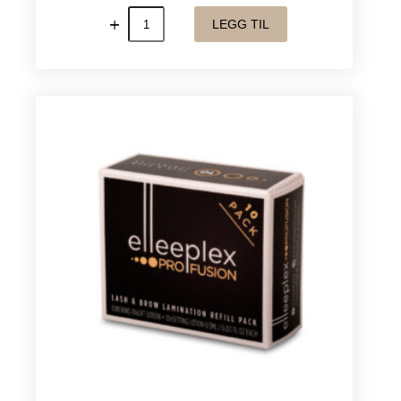
Elleebana
LEGG TIL
Gluestickers
(10stk)
antall