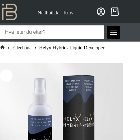
Hopp
til
Nettbutikk
Kurs
innholdet
Handlekurv
Elleebana
Helyx Hybrid- Liquid Developer
Hjem