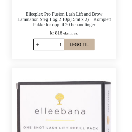
Elleeplex Pro Fusion Lash Lift and Brow
Lamination Steg 1 og 2 10p(15ml x 2) – Komplett
Pakke for opp til 20 behandlinger
kr
816
eks. mva.
Elleeplex
LEGG TIL
Pro
Fusion
Lash
Lift
and
Brow
Lamination
Steg
1
og
2
10p(15ml
x
2)
–
Komplett
Pakke
for