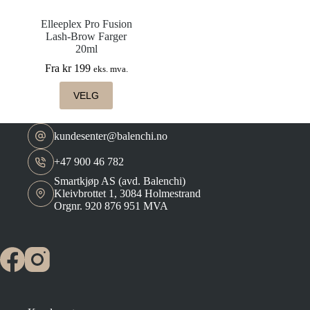
Elleeplex Pro Fusion
Lash-Brow Farger
20ml
Fra
kr
199
eks. mva.
Dette
VELG
produktet
har
flere
kundesenter@balenchi.no
varianter.
Alternativene
kan
+47 900 46 782
velges
Smartkjøp AS (avd. Balenchi)
på
Kleivbrottet 1, 3084 Holmestrand
produktsiden
Orgnr. 920 876 951 MVA