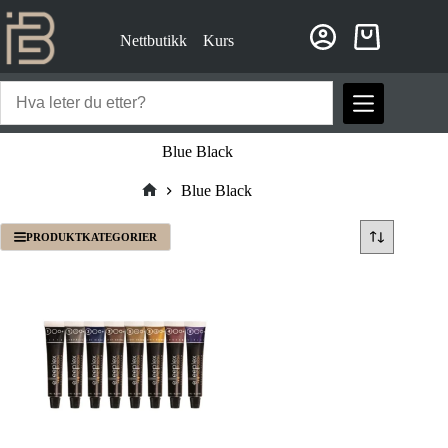
Hopp
til
Nettbutikk
Kurs
innholdet
Handlekurv
Blue Black
Blue Black
Hjem
PRODUKTKATEGORIER