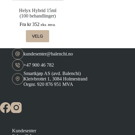
Helyx Hybrid 15ml
(100 behandlinger)
Fra
kr
352
eks. mva.
Dette
VELG
produktet
har
flere
kundesenter@balenchi.no
varianter.
Alternativene
kan
+47 900 46 782
velges
Smartkjøp AS (avd. Balenchi)
på
Kleivbrottet 1, 3084 Holmestrand
produktsiden
Orgnr. 920 876 951 MVA
Kundesenter