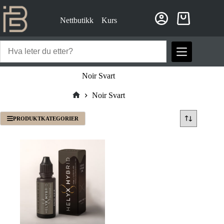
Hopp
til
Nettbutikk
Kurs
innholdet
Handlekurv
Noir Svart
Noir Svart
Hjem
PRODUKTKATEGORIER