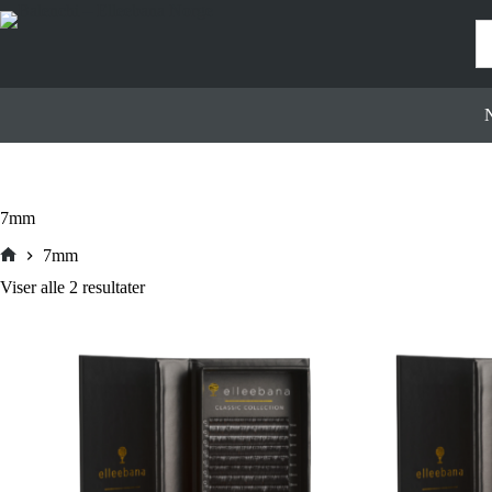
Hopp
til
innholdet
N
7mm
7mm
Hjem
Viser alle 2 resultater