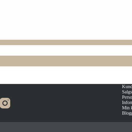
Kund
Salgs
Pers
Infor
Min 
Blog