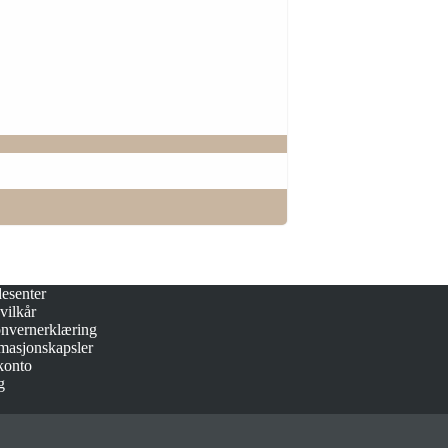
esenter
vilkår
onvernerklæring
masjonskapsler
konto
g