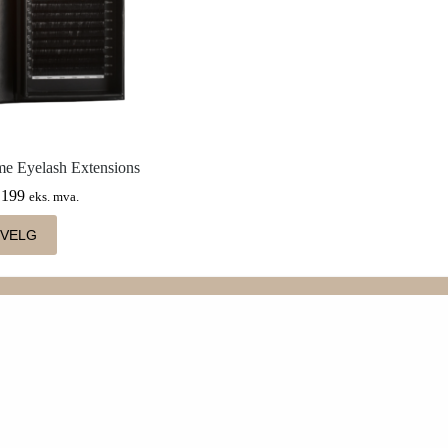
me Eyelash Extensions
199
eks. mva.
Dette
VELG
produktet
har
flere
varianter.
Alternativene
kan
velges
på
produktsiden