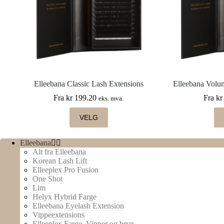
Elleebana Classic Lash Extensions
Elleebana Volu
Fra
kr
199.20
Fra
kr
eks. mva.
Dette
VELG
produktet
har
flere
Elleebana
varianter.
Alt fra Elleebana
Alternativene
Korean Lash Lift
kan
Elleeplex Pro Fusion
velges
One Shot
på
Lim
produktsiden
Helyx Hybrid Farge
Elleebana Eyelash Extension
Vippeextensions
Elleeplex Farge. Vipper og bryn