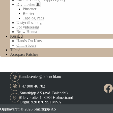
Div tilbehør
Pinsetter
Børster
Tape og Pads
Utstyr til salong
For videresalg
Brow Henna
Kurs
Hands On Kurs
Online Kurs
Tilbud
Acropass Patches
kundesenter@balenchi.no
+47 900 46 782
Smartkjøp AS (avd. Balenchi)
Kleivbrottet 1, 3084 Holmestrand
Orgnr. 920 876 951 MVA
Opphavsrett © 2026 Smartkjøp AS