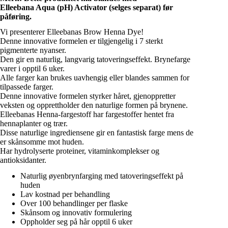
Elleebana Aqua (pH) Activator (selges separat) før
påføring.
Vi presenterer Elleebanas Brow Henna Dye!
Denne innovative formelen er tilgjengelig i 7 sterkt
pigmenterte nyanser.
Den gir en naturlig, langvarig tatoveringseffekt. Brynefarge
varer i opptil 6 uker.
Alle farger kan brukes uavhengig eller blandes sammen for
tilpassede farger.
Denne innovative formelen styrker håret, gjenoppretter
veksten og opprettholder den naturlige formen på brynene.
Elleebanas Henna-fargestoff har fargestoffer hentet fra
hennaplanter og trær.
Disse naturlige ingrediensene gir en fantastisk farge mens de
er skånsomme mot huden.
Har hydrolyserte proteiner, vitaminkomplekser og
antioksidanter.
Naturlig øyenbrynfarging med tatoveringseffekt på
huden
Lav kostnad per behandling
Over 100 behandlinger per flaske
Skånsom og innovativ formulering
Oppholder seg på hår opptil 6 uker