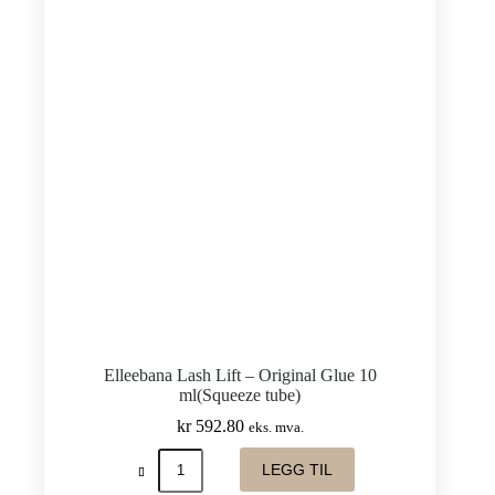
vipper
og
bryn
(30ml)
antall
Elleebana Lash Lift – Original Glue 10
ml(Squeeze tube)
kr
592.80
eks. mva.
Elleebana
LEGG TIL
Lash
Lift