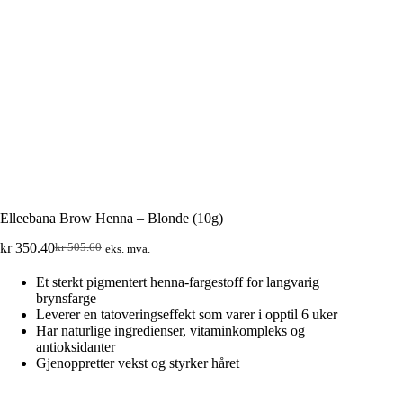
Elleebana Brow Henna – Blonde (10g)
kr
350.40
kr
505.60
eks. mva.
Opprinnelig
Nåværende
pris
pris
Et sterkt pigmentert henna-fargestoff for langvarig
var:
er:
brynsfarge
kr 505.60.
kr 350.40.
Leverer en tatoveringseffekt som varer i opptil 6 uker
Har naturlige ingredienser, vitaminkompleks og
antioksidanter
Gjenoppretter vekst og styrker håret