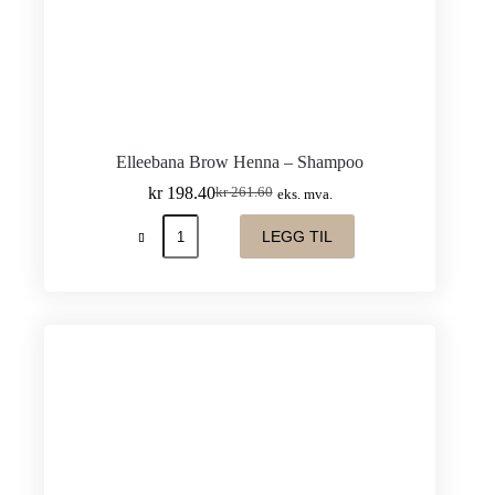
Elleebana Brow Henna – Shampoo
kr
198.40
kr
261.60
eks. mva.
Opprinnelig
Nåværende
pris
pris
Elleebana
LEGG TIL
var:
er:
Brow
Henna
kr 261.60.
kr 198.40.
-
Shampoo
antall