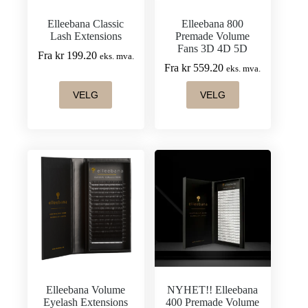
Elleebana Classic
Elleebana 800
Lash Extensions
Premade Volume
Fans 3D 4D 5D
Fra
kr
199.20
eks. mva.
Fra
kr
559.20
eks. mva.
Dette
Dette
VELG
VELG
produktet
produktet
har
har
flere
flere
varianter.
varianter.
Alternativene
Alternativene
kan
kan
velges
velges
på
på
produktsiden
produktsiden
Elleebana Volume
NYHET!! Elleebana
Eyelash Extensions
400 Premade Volume