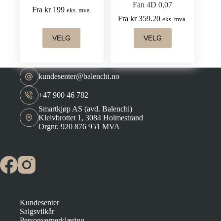
Fan 4D 0,07
Fra
kr
199
eks. mva.
Fra
kr
359.20
eks. mva.
Dette
Dette
VELG
VELG
produktet
produktet
har
har
flere
flere
varianter.
varianter.
Alternativene
Alternativene
kundesenter@balenchi.no
kan
kan
velges
velges
+47 900 46 782
på
på
Smartkjøp AS (avd. Balenchi)
produktsiden
produktsiden
Kleivbrottet 1, 3084 Holmestrand
Orgnr. 920 876 951 MVA
Kundesenter
Salgsvilkår
Personvernerklæring